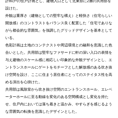
計80戸の住戸計画とし、建物入口として北東部に2層の共用部を
設けた。
外観は重厚さ（建物としての堅牢な構え）と軽快さ（住宅らしい
開放感）のコントラストをバランス良く配置した「住宅でありな
がら都会的な雰囲気」を強調したグリッドデザインを基本として
いる。
色彩計画は土地のコンテクストや周辺環境との融和を意識した色
合いとした。共用部は堅牢なファサードに軒の深い入口の表情を
与え建物のスケール感に相応しい印象的な外観デザインとし、エ
ントランスホールにゲートをモチーフとした解放感のある吹き抜
け空間を設け、ここに住まう居住者にとってのステイタス性を高
める演出を心掛けた。
共用部は風除室から吹き抜け空間のエントランスホール、エレベ
ーターホールに至る動線を変化のある空間構成とし変化を持た
せ、住戸内においては落ち着きと温かみ、やすらぎを感じるよう
な雰囲気の転換を意識したデザインとした。