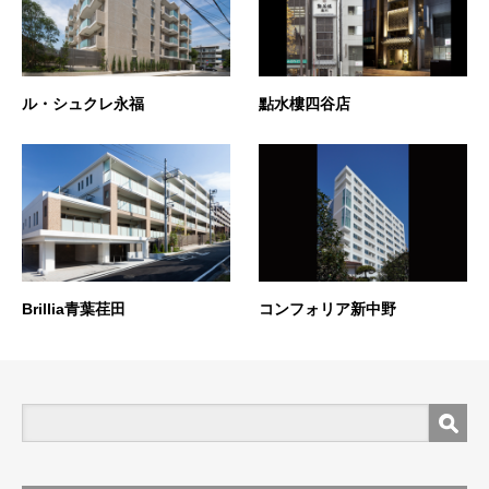
ル・シュクレ永福
點水樓四谷店
Brillia青葉荏田
コンフォリア新中野