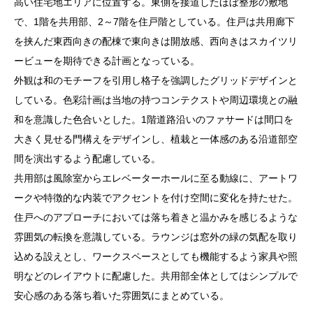
高い住宅地エリアに位置する。東側を接道したほぼ整形の敷地
で、1階を共用部、2～7階を住戸階としている。住戸は共用廊下
を挟んだ東西向きの配棟で東向きは開放感、西向きはスカイツリ
ービューを期待できる計画となっている。
外観は和のモチーフを引用し格子を強調したグリッドデザインと
している。色彩計画は当地の持つコンテクストや周辺環境との融
和を意識した色合いとした。1階道路沿いのファサードは間口を
大きく見せる門構えをデザインし、植栽と一体感のある沿道部空
間を演出するよう配慮している。
共用部は風除室からエレベーターホールに至る動線に、アートワ
ークや特徴的な内装でアクセントを付け空間に変化を持たせた。
住戸へのアプローチにおいては落ち着きと温かみを感じるような
雰囲気の転換を意識している。ラウンジは窓外の緑の気配を取り
込める設えとし、ワークスペースとしても機能するよう家具や照
明などのレイアウトに配慮した。共用部全体としてはシンプルで
安心感のある落ち着いた雰囲気にまとめている。