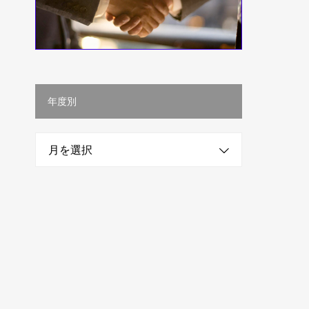
年度別
月を選択