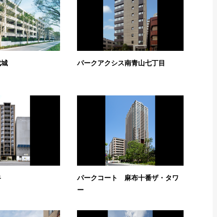
成城
パークアクシス南青山七丁目
谷
パークコート 麻布十番ザ・タワ
ー